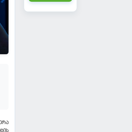
ერა
ბის