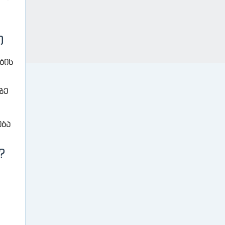
Ი
ბის
ზე
ება
?