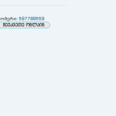
597788559
ნომერი:
ᲨᲔᲣᲙᲕᲔᲗᲔ ᲝᲜᲚᲐᲘᲜ