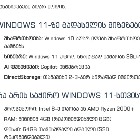
ანახლებები აღარ მოდის.
WINDOWS 11-ᲖᲔ ᲒᲐᲓᲐᲡᲕᲚᲘᲡ ᲛᲘᲖᲔᲖᲔᲑ
უსაფრთხოება:
Windows 10 აღარ იღებს უსაფრთხოე
პატჩებს
სიჩქარე:
Windows 11 უფრო სწრაფად მუშაობს SSD-
AI ფუნქციები:
Copilot ინტეგრაცია
DirectStorage:
თამაშები 2-3-ჯერ სწრაფად იტვირთ
ᲠᲐ ᲐᲠᲘᲡ ᲡᲐᲭᲘᲠᲝ WINDOWS 11-ᲡᲗᲕᲘᲡ
პროცესორი: Intel 8-ე თაობა ან AMD Ryzen 2000+
RAM: მინიმუმ 4GB (რეკომენდებული 8GB)
დისკი: 64GB თავისუფალი ადგილი (SSD
რეკომენდებული)