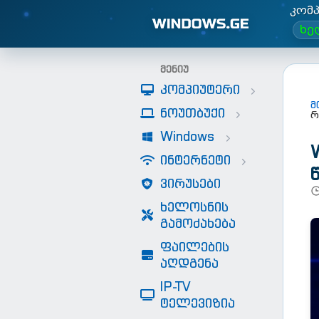
კომ
ხე
მენიუ
კომპიუტერი
მ
ნოუთბუქი
რ
Windows
ინტერნეტი
ვირუსები
ხელოსნის
გამოძახება
ფაილების
აღდგენა
IP-TV
ტელევიზია