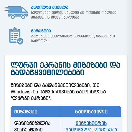
ადგილზე მისვლა
ხელოსანი მიდის სახლში ან ოფისში რადგან
შეაკეთოს მოწყობილობა
გარანტია
გარანტია ყველანაირ სამუშაოზე, ვმუშაობთ
სანდოდ.
ᲚᲣᲠᲯᲘ ᲔᲙᲠᲐᲜᲘᲡ ᲛᲘᲖᲔᲖᲔᲑᲘ ᲓᲐ
ᲒᲐᲓᲐᲬᲧᲕᲔᲢᲘᲚᲔᲑᲔᲑᲘ
მიზეზები და გადაწყვეტილებები, თუ
Windows-ის ჩატვირთვისას გამოჩნდება
"ლურჯი ეკრანი".
ᲛᲘᲖᲔᲖᲔᲑᲘ
ᲒᲐᲛᲝᲡᲐᲕᲐᲚᲘ
დაზიანებულია
ვინჩესტერის
ვინჩესტერი
გამოცვლა, დაყენება