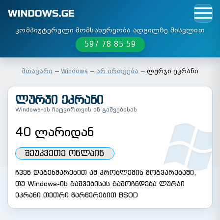
კომპიუტერული მომსახურეობა ადგილზე მისვლით
597 78 85 59
მთავარი
Windows
არ ირთვება
ლურჯი ეკრანი
ᲚᲣᲠᲯᲘ ᲔᲙᲠᲐᲜᲘ
Windows-ის ჩატვირთვის ან გაშვებისას
40 ლარიდან
ᲨᲔᲣᲙᲕᲔᲗᲔ ᲝᲜᲚᲐᲘᲜ
ჩვენ დაგეხმარებით ამ პრობლემის მოგვარებაში,
თუ Windows-ის გაშვებისას გამოჩნდება ლურჯი
ეკრანი თეთრი წარწერებით BSOD