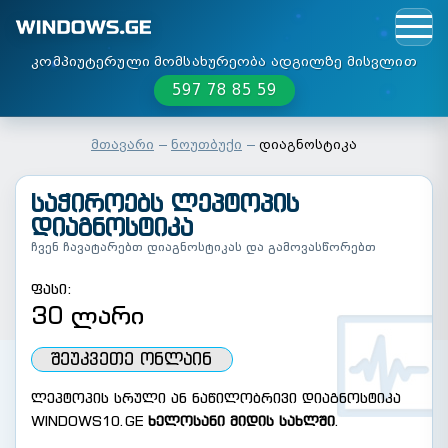
კომპიუტერული მომსახურეობა ადგილზე მისვლით
597 78 85 59
მთავარი
ნოუთბუქი
დიაგნოსტიკა
ᲡᲐᲭᲘᲠᲝᲔᲑᲡ ᲚᲔᲞᲢᲝᲞᲘᲡ
ᲓᲘᲐᲒᲜᲝᲡᲢᲘᲙᲐ
ჩვენ ჩავატარებთ დიაგნოსტიკას და გამოვასწორებთ
ფასი:
30
ლარი
ᲨᲔᲣᲙᲕᲔᲗᲔ ᲝᲜᲚᲐᲘᲜ
ლეპტოპის სრული ან ნაწილობრივი დიაგნოსტიკა
WINDOWS10.GE
ხელოსანი მიდის სახლში
.