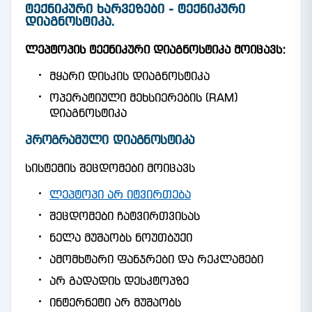
ᲢᲔᲥᲜᲘᲙᲣᲠᲘ ᲮᲐᲠᲕᲔᲖᲔᲑᲘ - ᲢᲔᲥᲜᲘᲙᲣᲠᲘ
ᲓᲘᲐᲒᲜᲝᲡᲢᲘᲙᲐ.
ლეპტოპის ტექნიკური დიაგნოსტიკა მოიცავს:
მყარი დისკის დიაგნოსტიკა
ოპერატიული მეხსიერების (RAM)
დიაგნოსტიკა
ᲞᲠᲝᲒᲠᲐᲛᲣᲚᲘ ᲓᲘᲐᲒᲜᲝᲡᲢᲘᲙᲐ
სისტემის შეცდომები მოიცავს
ლეპტოპი არ იტვირთება
შეცდომები ჩატვირთვისას
ნელა მუშაობს ნოუთბუქი
ამომხტარი ფანჯრები და რეკლამები
არ გადადის დესკტოპზე
ინტერნეტი არ მუშაობს