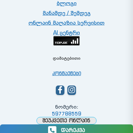
ბლოგი
მანამდე / შემდეგ
ონლაინ მაღაზია სერვისით
AI ცენტრი
ᲓᲐᲛᲐᲢᲔᲑᲘᲗᲘ
კონტაქტები
ნომერი:
597788559
ᲨᲔᲣᲙᲕᲔᲗᲔ ᲝᲜᲚᲐᲘᲜ
დარეკვა