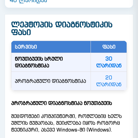
40 ლარიდან
ᲚᲔᲞᲢᲝᲞᲘᲡ ᲓᲘᲐᲒᲜᲝᲡᲢᲘᲙᲘᲡ
ᲤᲐᲡᲘ
ᲡᲔᲠᲕᲘᲡᲘ
ᲤᲐᲡᲘ
ნოუთბუქის სრული
30
დიაგნოსტიკა
ლარიდან
20
პროგრამული დიაგნოსტიკა
ლარიდან
პროგრამული დიაგნოსტიკა ნოუთბუქის
შეცდომები კომპიუტერში, რომლებიც ხელს
უშლის მუშაობას, შეიძლება იყოს როგორც
ტექნიკური, ასევე Windows-ში (Windows).